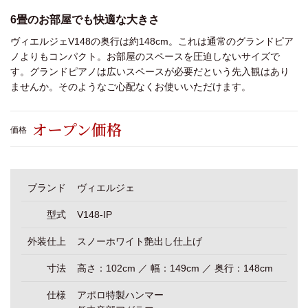
6畳のお部屋でも快適な大きさ
ヴィエルジェV148の奥行は約148cm。これは通常のグランドピア
ノよりもコンパクト。お部屋のスペースを圧迫しないサイズで
す。グランドピアノは広いスペースが必要だという先入観はあり
ませんか。そのようなご心配なくお使いいただけます。
オープン価格
価格
ブランド
ヴィエルジェ
型式
V148-IP
外装仕上
スノーホワイト艶出し仕上げ
寸法
高さ：102cm ／ 幅：149cm ／ 奥行：148cm
仕様
アポロ特製ハンマー